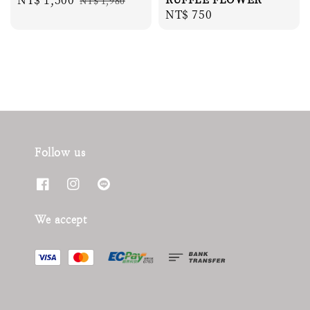
NT$ 1,980
Regular
NT$ 750
price
price
price
Follow us
We accept