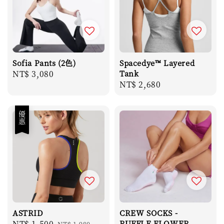
Sofia Pants (2色)
Spacedye™ Layered
Regular
NT$ 3,080
Tank
Regular
NT$ 2,680
price
price
優惠
ASTRID
CREW SOCKS -
Sale
NT$ 1,500
Regular
RUFFLE FLOWER