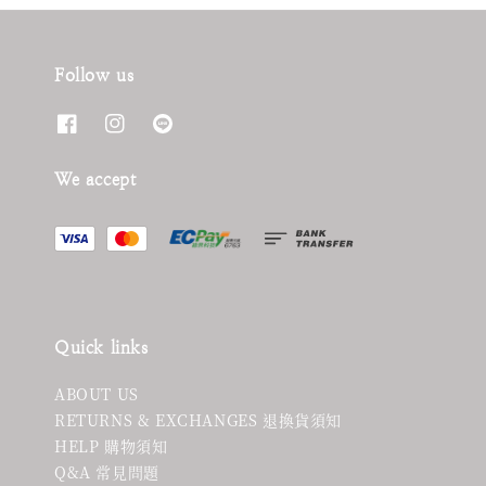
Follow us
We accept
Quick links
ABOUT US
RETURNS & EXCHANGES 退換貨須知
HELP 購物須知
Q&A 常見問題