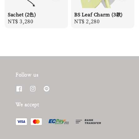
Sachet (2色)
BS Leaf Charm (3款)
Regular
NT$ 3,280
Regular
NT$ 2,280
price
price
Follow us
We accept