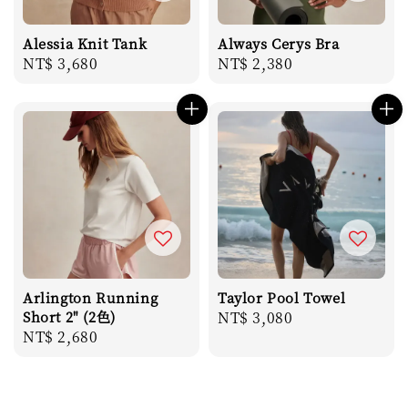
Alessia Knit Tank
Always Cerys Bra
Regular
NT$ 3,680
Regular
NT$ 2,380
price
price
Arlington Running
Taylor Pool Towel
Short 2" (2色)
Regular
NT$ 3,080
Regular
NT$ 2,680
price
price