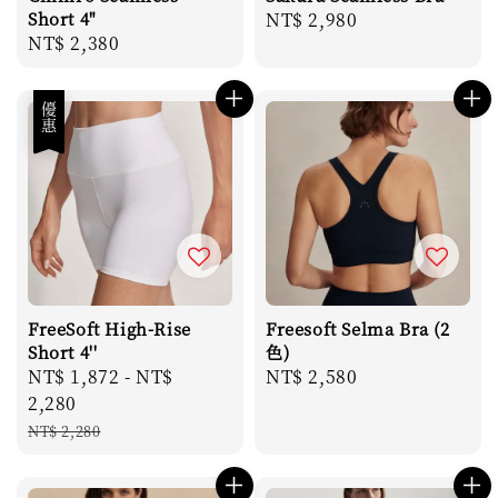
Short 4"
Regular
NT$ 2,980
Regular
NT$ 2,380
price
price
優惠
FreeSoft High-Rise
Freesoft Selma Bra (2
Short 4''
色)
Sale
NT$ 1,872
-
NT$
Regular
NT$ 2,580
price
2,280
price
Regular
NT$ 2,280
price