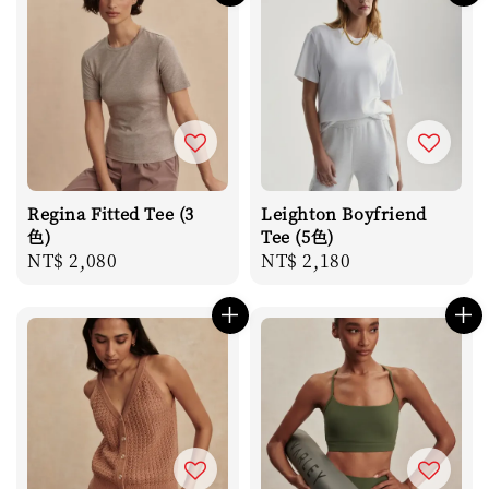
Regina Fitted Tee (3
Leighton Boyfriend
色)
Tee (5色)
Regular
NT$ 2,080
Regular
NT$ 2,180
price
price