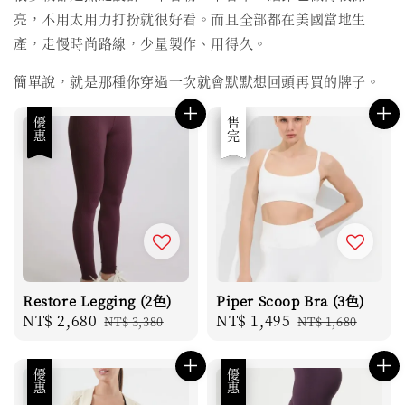
亮，不用太用力打扮就很好看。而且全部都在美國當地生
產，走慢時尚路線，少量製作、用得久。
簡單說，就是那種你穿過一次就會默默想回頭再買的牌子。
優惠
優惠
售完
Restore Legging (2色)
Piper Scoop Bra (3色)
Sale
NT$ 2,680
Regular
Sale
NT$ 1,495
Regular
NT$ 3,380
NT$ 1,680
price
price
price
price
優惠
優惠