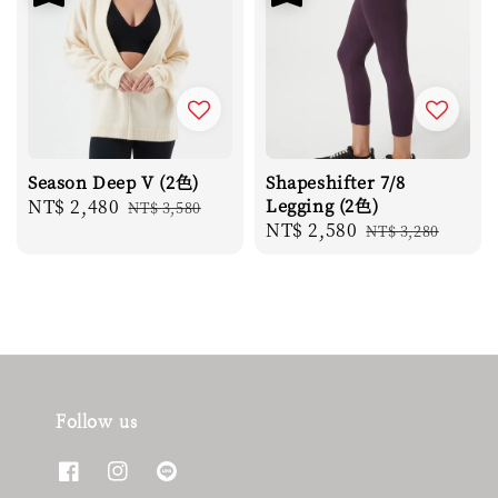
Season Deep V (2色)
Shapeshifter 7/8
Sale
NT$ 2,480
Regular
Legging (2色)
NT$ 3,580
Sale
NT$ 2,580
Regular
price
price
NT$ 3,280
price
price
Follow us