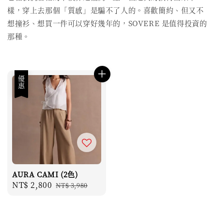
樣，穿上去那個「質感」是騙不了人的。喜歡簡約、但又不
想撞衫、想買一件可以穿好幾年的，SOVERE 是值得投資的
那種。
優惠
AURA CAMI (2色)
Sale
NT$ 2,800
Regular
NT$ 3,980
price
price