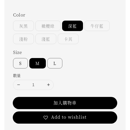
Color
灰黑
橄欖綠
深藍
牛仔藍
淺粉
淺藍
卡其
Size
S
M
L
數量
加入購物車
Add to wishlist