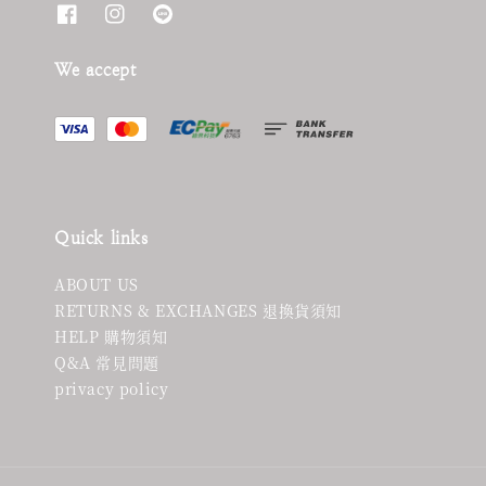
We accept
Quick links
ABOUT US
RETURNS & EXCHANGES 退換貨須知
HELP 購物須知
Q&A 常見問題
privacy policy