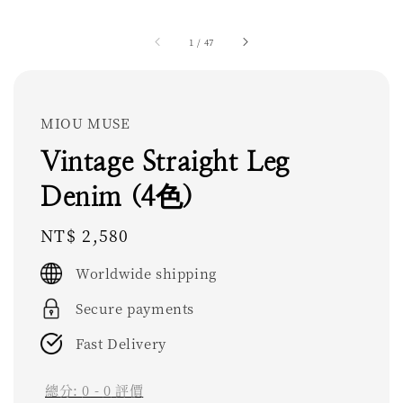
1
/
47
MIOU MUSE
Vintage Straight Leg
Denim (4色)
Regular
NT$ 2,580
price
Worldwide shipping
Secure payments
Fast Delivery
總分:
0
-
0
評價