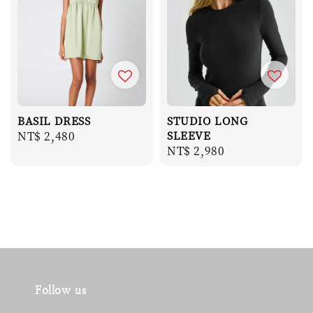
BASIL DRESS
STUDIO LONG
Regular
NT$ 2,480
SLEEVE
Regular
NT$ 2,980
price
price
Follow us