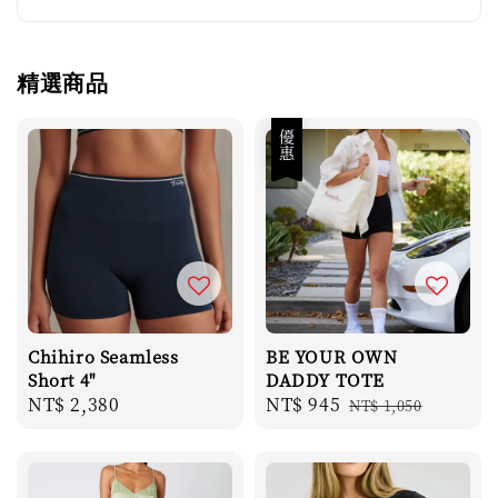
精選商品
優惠
Chihiro Seamless
BE YOUR OWN
Short 4"
DADDY TOTE
Regular
NT$ 2,380
Sale
NT$ 945
Regular
NT$ 1,050
price
price
price