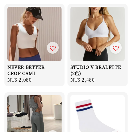
NEVER BETTER
STUDIO V BRALETTE
CROP CAMI
(2色)
Regular
NT$ 2,080
Regular
NT$ 2,480
price
price