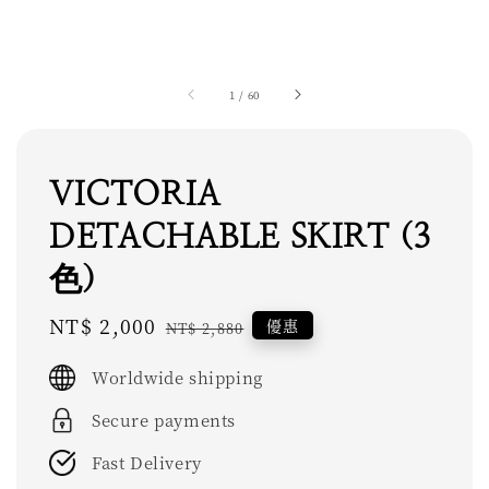
1
/
60
VICTORIA
DETACHABLE SKIRT (3
色)
Sale
NT$ 2,000
Regular
優惠
NT$ 2,880
price
price
Worldwide shipping
Secure payments
Fast Delivery