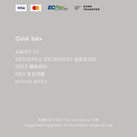
Quick links
ABOUT US
RETURNS & EXCHANGES 退換貨須知
HELP 購物須知
Q&A 常見問題
privacy policy
版權所有 © 2017 The 3rd Glance. 信箱
maggielee0211@gmail.com/the3rdglance@gmail.com