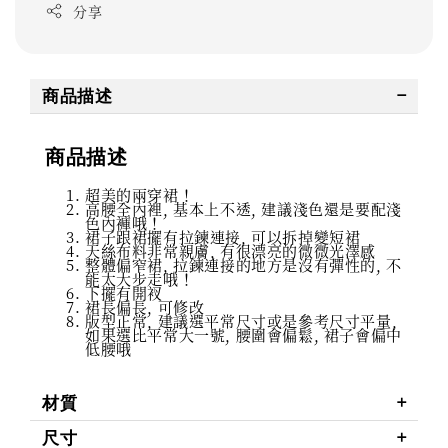
分享
商品描述
商品描述
超美的兩穿裙！
高腰全內裡, 基本上不透, 建議淺色還是要配淺
色內褲哦！
裙子跟裙擺有拉鍊連接, 可以拆掉變短裙
天絲布料非常親膚, 有很漂亮的微微光澤感
整體偏窄裙, 拉鍊連接的地方是沒有彈性的, 不
能太大步走哦！
下擺有開衩
裙長偏長, 可修改
版型正常, 建議選平常尺寸或是參考尺寸平量,
如果選比平常大一號, 腰圍會偏鬆, 裙子會偏中
低腰哦
材質
尺寸