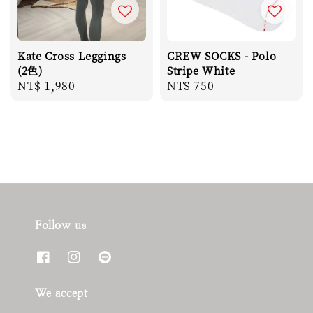
Kate Cross Leggings
CREW SOCKS - Polo
(2色)
Stripe White
Regular
NT$ 1,980
Regular
NT$ 750
price
price
Follow us
We accept