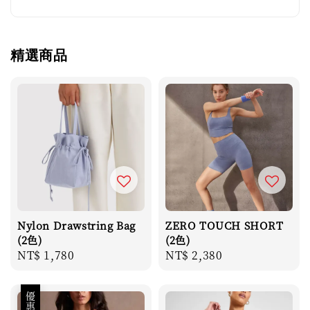
精選商品
Nylon Drawstring Bag
ZERO TOUCH SHORT
(2色)
(2色)
Regular
NT$ 1,780
Regular
NT$ 2,380
price
price
優惠