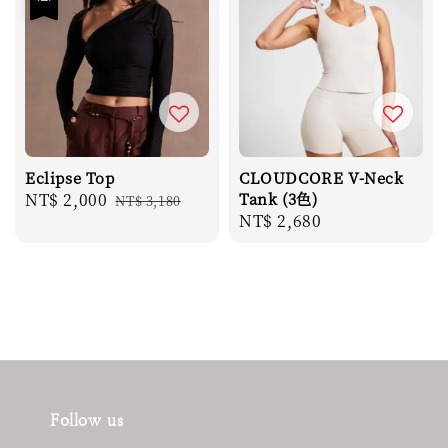
Eclipse Top
CLOUDCORE V-Neck
Sale
NT$ 2,000
Regular
Tank (3色)
NT$ 3,180
Regular
NT$ 2,680
price
price
price
Follow us