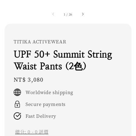
1
/
26
TITIKA ACTIVEWEAR
UPF 50+ Summit String
Waist Pants (2色)
Regular
NT$ 3,080
price
Worldwide shipping
Secure payments
Fast Delivery
總分:
0
-
0
評價