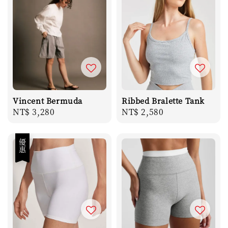
Vincent Bermuda
Ribbed Bralette Tank
Regular
NT$ 3,280
Regular
NT$ 2,580
price
price
優惠