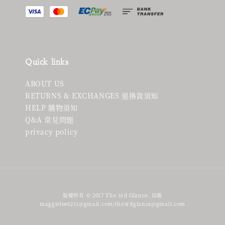
Quick links
ABOUT US
RETURNS & EXCHANGES 退換貨須知
HELP 購物須知
Q&A 常見問題
privacy policy
版權所有 © 2017 The 3rd Glance. 信箱
maggielee0211@gmail.com/the3rdglance@gmail.com