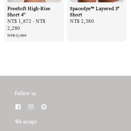
FreeSoft High-Rise
Spacedye™ Layered 3"
Short 4''
Short
Sale
NT$ 1,872
-
NT$
Regular
NT$ 2,580
price
2,280
price
Regular
NT$ 2,280
price
Follow us
We accept