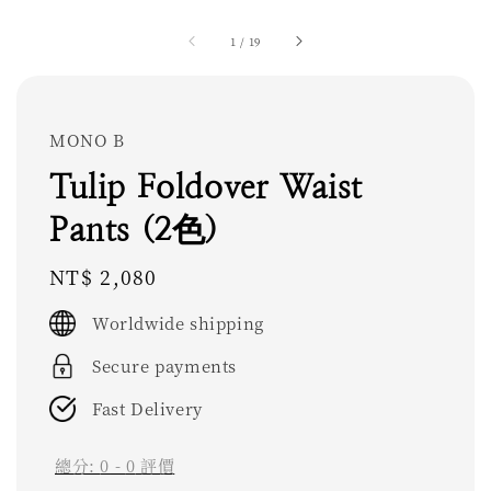
1
/
19
MONO B
Tulip Foldover Waist
Pants (2色)
Regular
NT$ 2,080
price
Worldwide shipping
Secure payments
Fast Delivery
總分:
0
-
0
評價