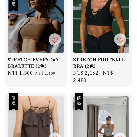
優惠
STRETCH EVERYDAY
STRETCH FOOTBALL
BRALETTE (2色)
BRA (2色)
Sale
NT$ 1,500
Regular
Regular
NT$ 2,182
-
NT$
NT$ 2,180
price
price
price
2,480
優惠
優惠