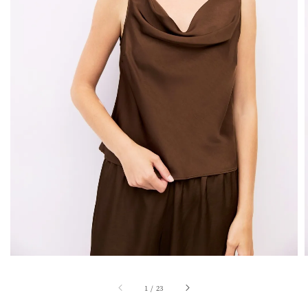
1
/
23