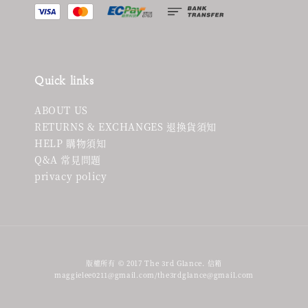
Quick links
ABOUT US
RETURNS & EXCHANGES 退換貨須知
HELP 購物須知
Q&A 常見問題
privacy policy
版權所有 © 2017 The 3rd Glance. 信箱
maggielee0211@gmail.com/the3rdglance@gmail.com