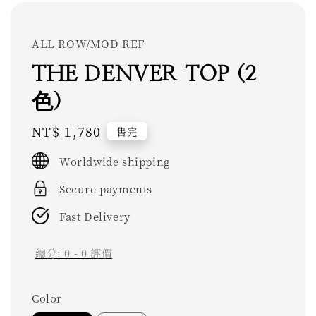
ALL ROW/MOD REF
THE DENVER TOP (2
色)
Regular
NT$ 1,780
售完
price
Worldwide shipping
Secure payments
Fast Delivery
總分:
0
-
0
評價
Color