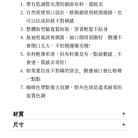
帶有低調微光澤的緞面布料，超級美
自然垂墜領口設計，修飾鎖骨與肩頸線條，也
可以拉成斜肩不對稱感
整體版型偏寬鬆短版，穿著輕鬆不貼身
無袖剪裁清爽俐落，袖口開得很剛好，側邊不
會開口太大，不怕側邊曝光哦!
布料輕薄柔滑，但布料還是有一點磅數感
不
，
會透，質感非常好!
如果要拉成不對稱的穿法, 側邊袖口會比較啷
一點點
咖啡色帶點復古氛圍，奶灰色則是溫柔耐看的
氣質色調
材質
尺寸