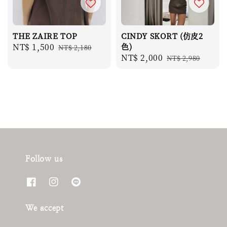
THE ZAIRE TOP
CINDY SKORT (仿皮2
Sale
NT$ 1,500
Regular
色)
NT$ 2,180
Sale
NT$ 2,000
Regular
price
price
NT$ 2,980
price
price
Follow us
We accept