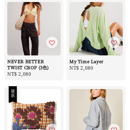
NEVER BETTER
My Time Layer
TWIST CROP (3色)
Regular
NT$ 2,080
Regular
NT$ 2,080
price
price
優惠