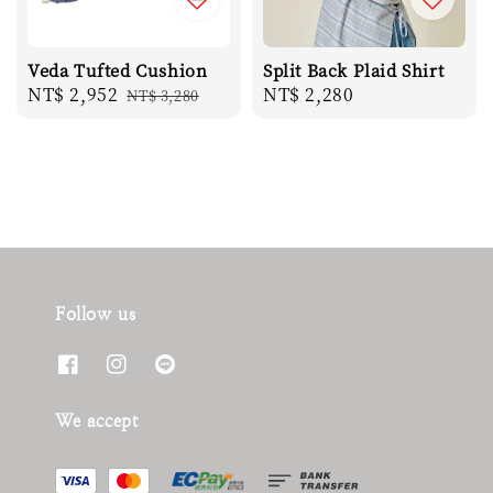
Veda Tufted Cushion
Split Back Plaid Shirt
Sale
NT$ 2,952
Regular
Regular
NT$ 2,280
NT$ 3,280
price
price
price
Follow us
We accept