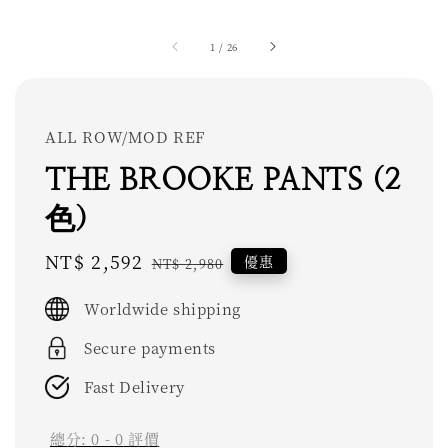
1
/
26
ALL ROW/MOD REF
THE BROOKE PANTS (2
色)
Sale
NT$ 2,592
Regular
優惠
NT$ 2,980
price
price
Worldwide shipping
Secure payments
Fast Delivery
總分:
0
-
0
評價