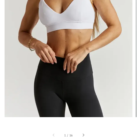
1
/
16