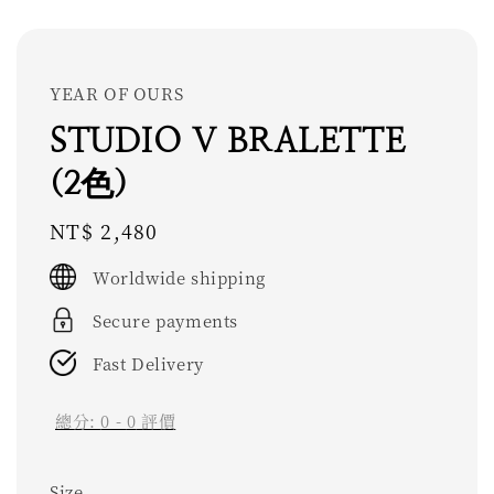
YEAR OF OURS
STUDIO V BRALETTE
(2色)
Regular
NT$ 2,480
price
Worldwide shipping
Secure payments
Fast Delivery
總分:
0
-
0
評價
Size