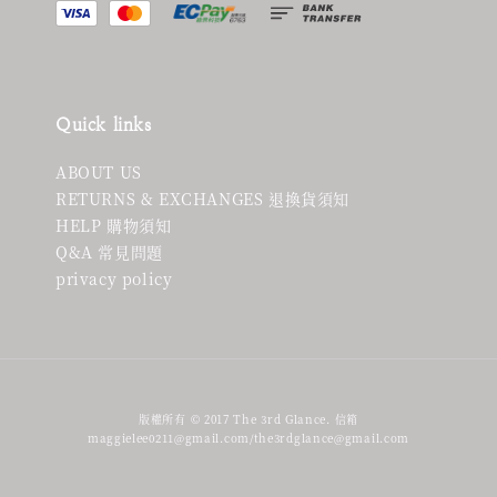
Quick links
ABOUT US
RETURNS & EXCHANGES 退換貨須知
HELP 購物須知
Q&A 常見問題
privacy policy
版權所有 © 2017 The 3rd Glance. 信箱
maggielee0211@gmail.com/the3rdglance@gmail.com