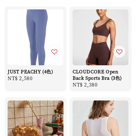
JUST PEACHY (4色)
CLOUDCORE Open
Regular
NT$ 2,580
Back Sports Bra (3色)
Regular
NT$ 2,380
price
price