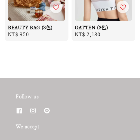
BEAUTY BAG (3色)
GATTEN (3色)
Regular
NT$ 950
Regular
NT$ 2,180
price
price
Follow us
We accept