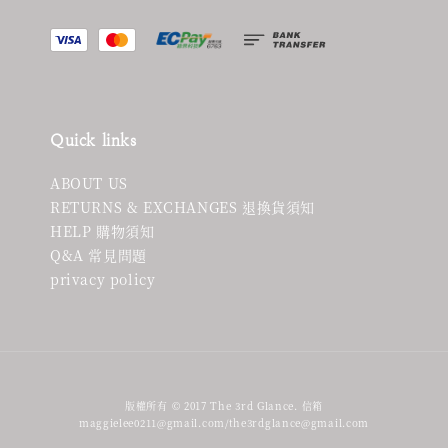
Quick links
ABOUT US
RETURNS & EXCHANGES 退換貨須知
HELP 購物須知
Q&A 常見問題
privacy policy
版權所有 © 2017 The 3rd Glance. 信箱
maggielee0211@gmail.com/the3rdglance@gmail.com