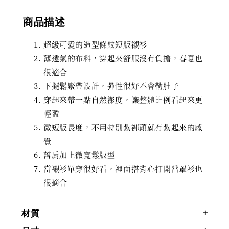
商品描述
超級可愛的造型條紋短版襯衫
薄透氣的布料，穿起來舒服沒有負擔，春夏也
很適合
下擺鬆緊帶設計，彈性很好不會勒肚子
穿起來帶一點自然澎度，讓整體比例看起來更
輕盈
微短版長度，不用特別紮褲頭就有紮起來的感
覺
落肩加上微寬鬆版型
當襯衫單穿很好看，裡面搭背心打開當罩衫也
很適合
材質