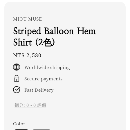
MIOU MUSE
Striped Balloon Hem
Shirt (2色)
Regular
NT$ 2,580
price
Worldwide shipping
Secure payments
Fast Delivery
總分:
0
-
0
評價
Color