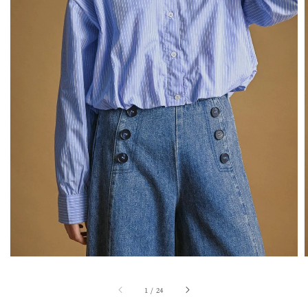
1
/
24