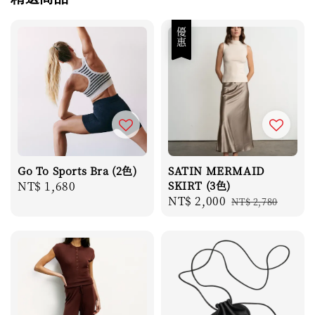
優惠
Go To Sports Bra (2色)
SATIN MERMAID
Regular
NT$ 1,680
SKIRT (3色)
Sale
NT$ 2,000
Regular
price
NT$ 2,780
price
price