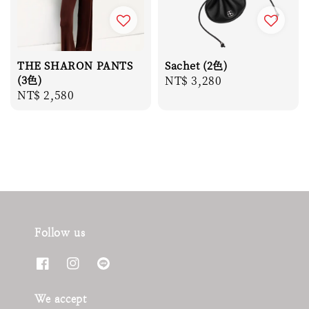
THE SHARON PANTS
Sachet (2色)
(3色)
Regular
NT$ 3,280
Regular
NT$ 2,580
price
price
Follow us
We accept