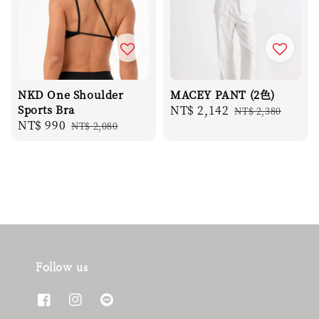
NKD One Shoulder
MACEY PANT (2色)
Sports Bra
Sale
NT$ 2,142
Regular
NT$ 2,380
Sale
NT$ 990
Regular
NT$ 2,080
price
price
price
price
Follow us