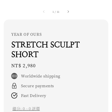
1
/
11
YEAR OF OURS
STRETCH SCULPT
SHORT
Regular
NT$ 2,980
price
Worldwide shipping
Secure payments
Fast Delivery
總分:
0
-
0
評價