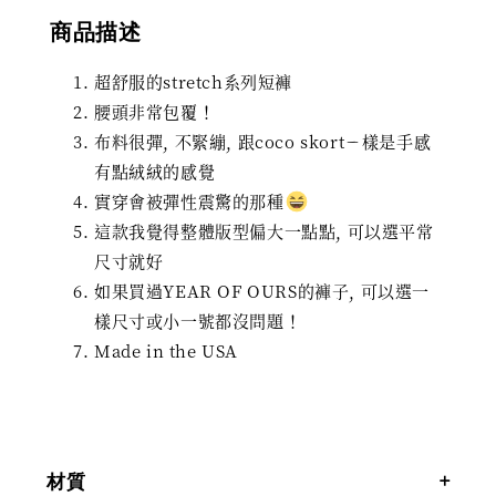
商品描述
超舒服的stretch系列短褲
腰頭非常包覆！
布料很彈, 不緊繃, 跟coco skortㄧ樣是手感
有點絨絨的感覺
實穿會被彈性震驚的那種
這款我覺得整體版型偏大一點點, 可以選平常
尺寸就好
如果買過YEAR OF OURS的褲子, 可以選一
樣尺寸或小一號都沒問題！
Made in the USA
材質