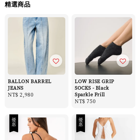
精選商品
BALLON BARREL
LOW RISE GRIP
JEANS
SOCKS - Black
Regular
NT$ 2,980
Sparkle Frill
Regular
NT$ 750
price
price
優惠
優惠