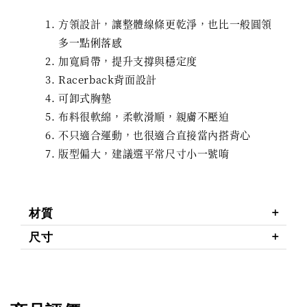
方領設計，讓整體線條更乾淨，也比一般圓領
多一點俐落感
加寬肩帶，提升支撐與穩定度
Racerback背面設計
可卸式胸墊
布料很軟綿，柔軟滑順，親膚不壓迫
不只適合運動，也很適合直接當內搭背心
版型偏大，建議選平常尺寸小一號唷
材質
尺寸