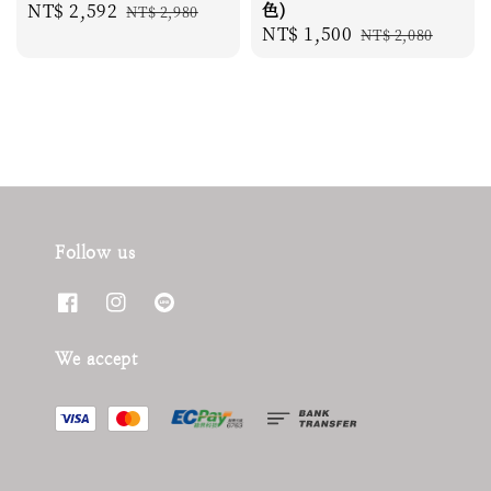
Sale
NT$ 2,592
Regular
色)
NT$ 2,980
Sale
NT$ 1,500
Regular
price
price
NT$ 2,080
price
price
Follow us
We accept