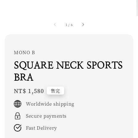
1
/
6
MONO B
SQUARE NECK SPORTS
BRA
Regular
NT$ 1,580
售完
price
Worldwide shipping
Secure payments
Fast Delivery