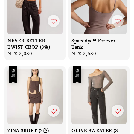
NEVER BETTER
Spacedye™ Forever
TWIST CROP (3色)
Tank
Regular
NT$ 2,080
Regular
NT$ 2,580
price
price
優惠
優惠
ZINA SKORT (2色)
OLIVE SWEATER (3