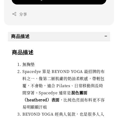
分享
商品描述
商品描述
無胸墊
Spacedye 算是 BEYOND YOGA 最招牌的布
料之一，像第二層肌膚的奶油柔軟感，帶輕包
覆，不會勒，適合 Pilates、日常移動與長時
間穿著。Spacedye 通常是
混色霧面
（heathered）表面
，比純色亮面布料更不容
易明顯顯汗痕
BEYOND YOGA 經典人氣款，也是很多人入