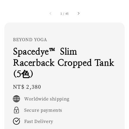
1
/
45
BEYOND YOGA
Spacedye™ Slim
Racerback Cropped Tank
(5色)
Regular
NT$ 2,380
price
Worldwide shipping
Secure payments
Fast Delivery