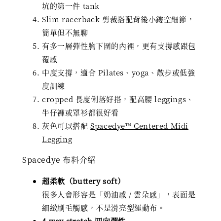
坑的第一件 tank
Slim racerback 剪裁搭配背後小鏤空細節，
簡單但不無聊
有多一層彈性胸下圍的內裡，更有支撐感跟包
覆感
中度支撐，適合 Pilates、yoga、散步或低強
度訓練
cropped 長度俐落好搭，配高腰 leggings、
牛仔褲或罩衫都很好看
灰色可以搭配
Spacedye™ Centered Midi
Legging
Spacedye 布料介紹
超柔軟（buttery soft）
很多人會形容是「奶油感 / 雲朵感」，表面是
細緻刷毛觸感，不是滑亮型運動布。
4-way stretch 四向彈性