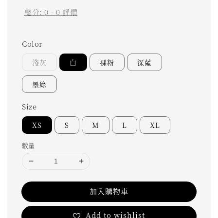
總分:
0
-
0
評價
Color
淺灰
白
裸粉
深藍
墨綠
Size
XS
S
M
L
XL
數量
加入購物車
Add to wishlist