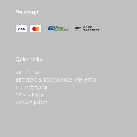
We accept
Quick links
ABOUT US
RETURNS & EXCHANGES 退換貨須知
HELP 購物須知
Q&A 常見問題
privacy policy