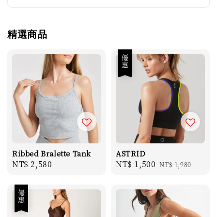
精選商品
優惠
Ribbed Bralette Tank
ASTRID
Regular
NT$ 2,580
Sale
NT$ 1,500
Regular
NT$ 1,980
price
price
price
優惠