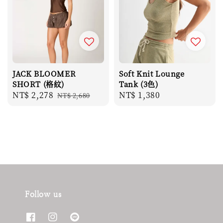
JACK BLOOMER
Soft Knit Lounge
SHORT (格紋)
Tank (3色)
Sale
NT$ 2,278
Regular
Regular
NT$ 1,380
NT$ 2,680
price
price
price
Follow us