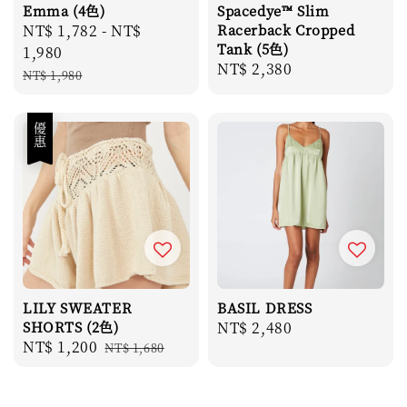
Emma (4色)
Spacedye™ Slim
Sale
NT$ 1,782
-
NT$
Racerback Cropped
Tank (5色)
price
1,980
Regular
NT$ 2,380
Regular
NT$ 1,980
price
price
優惠
LILY SWEATER
BASIL DRESS
SHORTS (2色)
Regular
NT$ 2,480
Sale
NT$ 1,200
Regular
NT$ 1,680
price
price
price