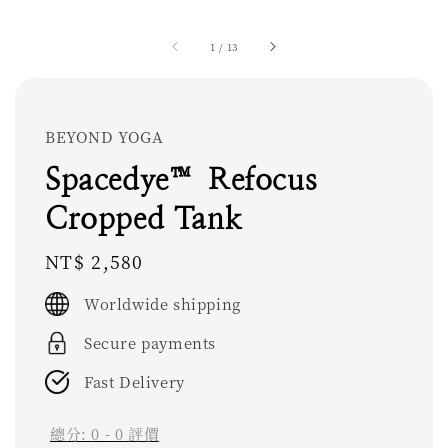
1
/
13
BEYOND YOGA
Spacedye™ Refocus
Cropped Tank
Regular
NT$ 2,580
price
Worldwide shipping
Secure payments
Fast Delivery
總分:
0
-
0
評價