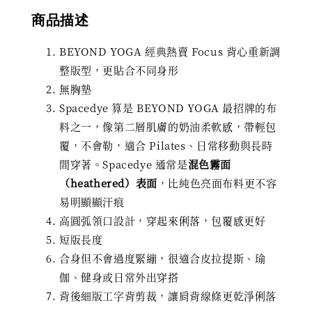
商品描述
BEYOND YOGA 經典熱賣 Focus 背心重新調
整版型，更貼合不同身形
無胸墊
Spacedye 算是 BEYOND YOGA 最招牌的布
料之一，像第二層肌膚的奶油柔軟感，帶輕包
覆，不會勒，適合 Pilates、日常移動與長時
間穿著。Spacedye 通常是
混色霧面
（heathered）表面
，比純色亮面布料更不容
易明顯顯汗痕
高圓弧領口設計，穿起來俐落，包覆感更好
短版長度
合身但不會過度緊繃，很適合皮拉提斯、瑜
伽、健身或日常外出穿搭
背後細版工字背剪裁，讓肩背線條更乾淨俐落