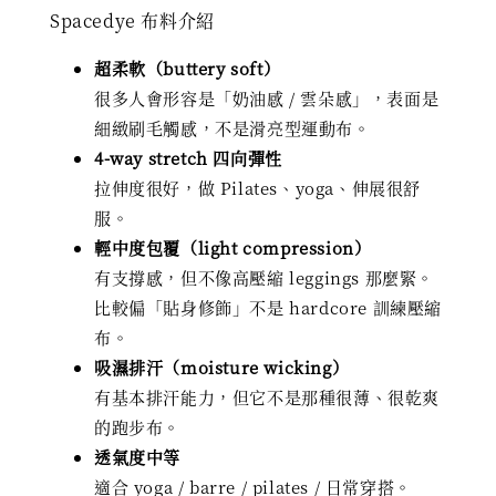
Spacedye 布料介紹
超柔軟（buttery soft）
很多人會形容是「奶油感 / 雲朵感」，表面是
細緻刷毛觸感，不是滑亮型運動布。
4-way stretch 四向彈性
拉伸度很好，做 Pilates、yoga、伸展很舒
服。
輕中度包覆（light compression）
有支撐感，但不像高壓縮 leggings 那麼緊。
比較偏「貼身修飾」不是 hardcore 訓練壓縮
布。
吸濕排汗（moisture wicking）
有基本排汗能力，但它不是那種很薄、很乾爽
的跑步布。
透氣度中等
適合 yoga / barre / pilates / 日常穿搭。