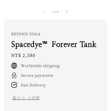
1
/
9
BEYOND YOGA
Spacedye™ Forever Tank
Regular
NT$ 2,580
price
Worldwide shipping
Secure payments
Fast Delivery
總分:
0
-
0
評價