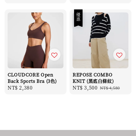
price
price
優惠
CLOUDCORE Open
REPOSE COMBO
Back Sports Bra (3色)
KNIT (黑底白條紋)
Regular
NT$ 2,380
Sale
NT$ 3,500
Regular
NT$ 4,580
price
price
price