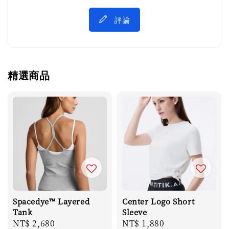
評論
精選商品
Spacedye™ Layered
Center Logo Short
Tank
Sleeve
Regular
NT$ 2,680
Regular
NT$ 1,880