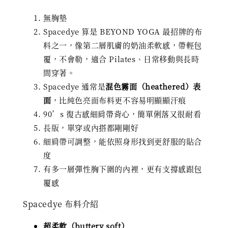
無胸墊
Spacedye 算是 BEYOND YOGA 最招牌的布
料之一，像第二層肌膚的奶油柔軟感，帶輕包
覆，不會勒，適合 Pilates、日常移動與長時
間穿著。
Spacedye 通常是
混色霧面（heathered）表
面
，比純色亮面布料更不容易明顯顯汗痕
90’s 復古感細肩帶背心，簡單俐落又很耐看
長版，單穿或內搭都剛剛好
細肩帶可調整，能依照身形找到更舒服的貼合
度
有多一層彈性胸下圍的內裡，更有支撐感跟包
覆感
Spacedye 布料介紹
超柔軟（buttery soft）