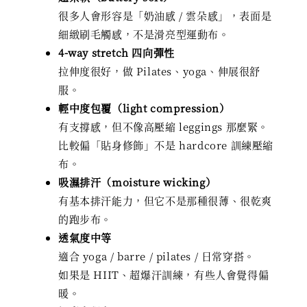
很多人會形容是「奶油感 / 雲朵感」，表面是
細緻刷毛觸感，不是滑亮型運動布。
4-way stretch 四向彈性
拉伸度很好，做 Pilates、yoga、伸展很舒
服。
輕中度包覆（light compression）
有支撐感，但不像高壓縮 leggings 那麼緊。
比較偏「貼身修飾」不是 hardcore 訓練壓縮
布。
吸濕排汗（moisture wicking）
有基本排汗能力，但它不是那種很薄、很乾爽
的跑步布。
透氣度中等
適合 yoga / barre / pilates / 日常穿搭。
如果是 HIIT、超爆汗訓練，有些人會覺得偏
暖。