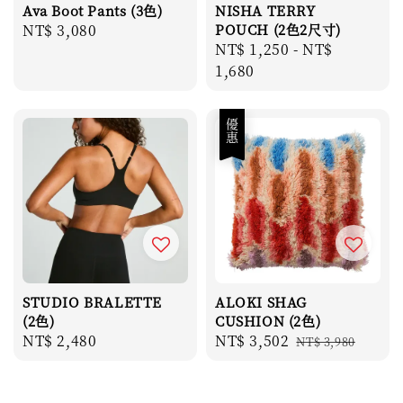
Ava Boot Pants (3色)
NISHA TERRY
Regular
NT$ 3,080
POUCH (2色2尺寸)
Regular
NT$ 1,250
-
NT$
price
price
1,680
優惠
STUDIO BRALETTE
ALOKI SHAG
(2色)
CUSHION (2色)
Regular
NT$ 2,480
Sale
NT$ 3,502
Regular
NT$ 3,980
price
price
price