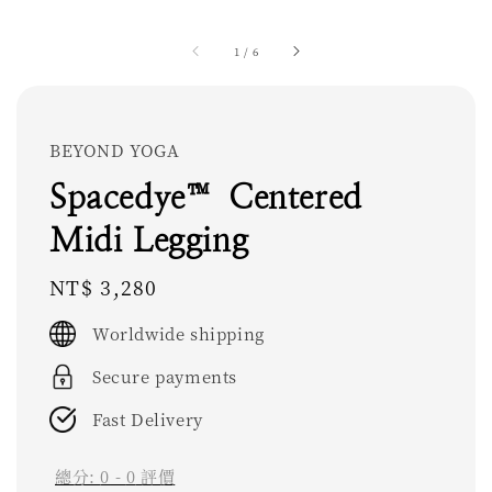
1
/
6
BEYOND YOGA
Spacedye™ Centered
Midi Legging
Regular
NT$ 3,280
price
Worldwide shipping
Secure payments
Fast Delivery
總分:
0
-
0
評價