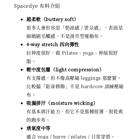
Spacedye 布料介紹
超柔軟（buttery soft）
很多人會形容是「奶油感 / 雲朵感」，表面是
細緻刷毛觸感，不是滑亮型運動布。
4-way stretch 四向彈性
拉伸度很好，做 Pilates、yoga、伸展很舒
服。
輕中度包覆（light compression）
有支撐感，但不像高壓縮 leggings 那麼緊。
比較偏「貼身修飾」不是 hardcore 訓練壓縮
布。
吸濕排汗（moisture wicking）
有基本排汗能力，但它不是那種很薄、很乾爽
的跑步布。
透氣度中等
適合 yoga / barre / pilates / 日常穿搭。