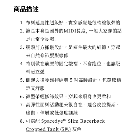
商品描述
布料延展性超級好，實穿感覺是很軟棉很彈的
褲長本身是國外的MIDI長度, 一般大家穿的話
是正常全長哦!
腰頭前方抓皺設計，是這件最大的細節，穿起
來自然修飾腰腹線條
特別做在前腰的固定皺褶，不會跑位，也讓版
型更立體
側邊與後腰維持經典 5 吋高腰設計，包覆感穩
定又舒服
褲型帶輕修飾效果，穿起來順身也更柔和
高彈性面料活動起來很自在，適合皮拉提斯、
瑜伽、伸展或低強度訓練
可搭配
Spacedye™ Slim Racerback
Cropped Tank (5色)
灰色