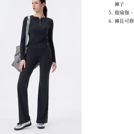
褲子
做瑜伽
褲長可