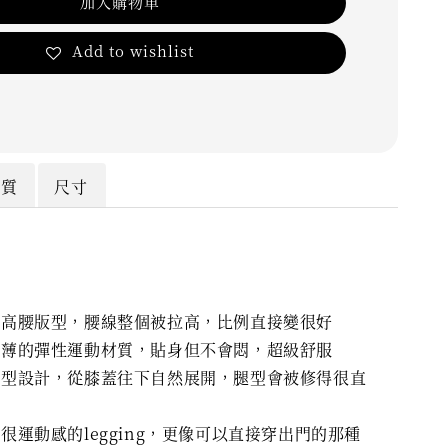
加入購物車
Add to wishlist
材質
尺寸
的高腰版型，腰線整個被拉高，比例直接變很好
偏薄的彈性運動材質，貼身但不會悶，超級舒服
褲型設計，從膝蓋往下自然展開，腿型會被修得很直
很運動感的legging，更像可以直接穿出門的那種