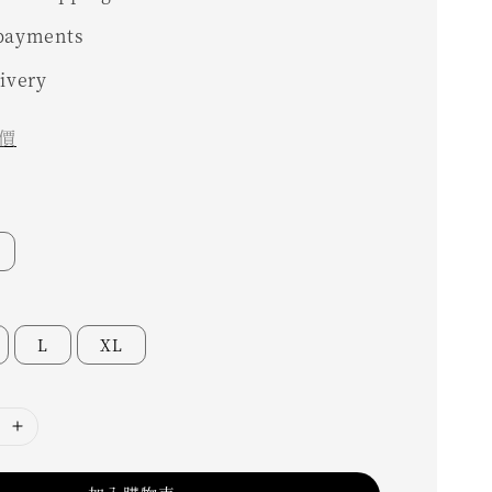
 payments
livery
價
L
XL