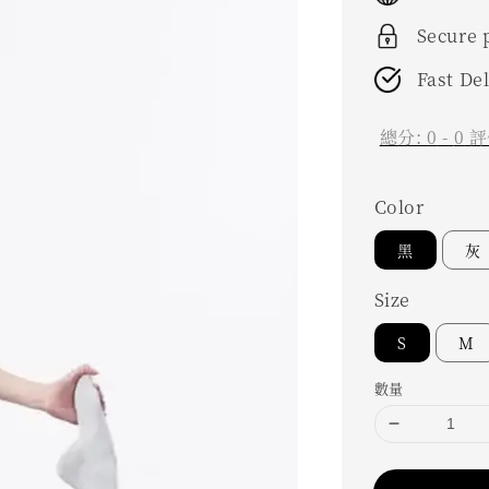
Secure
Fast De
總分:
0
-
0
評
Color
黑
灰
Size
S
M
數量