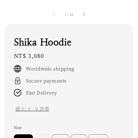
1
/
15
Shika Hoodie
Regular
NT$ 3,080
price
Worldwide shipping
Secure payments
Fast Delivery
總分:
0
-
0
評價
Size