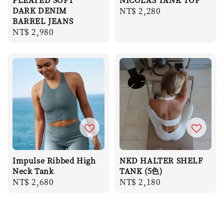
DARK DENIM
Regular
NT$ 2,280
BARREL JEANS
price
Regular
NT$ 2,980
price
Impulse Ribbed High
NKD HALTER SHELF
Neck Tank
TANK (5色)
Regular
NT$ 2,680
Regular
NT$ 2,180
price
price