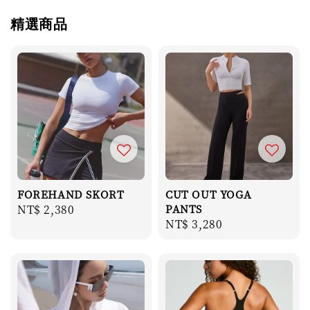
精選商品
FOREHAND SKORT
CUT OUT YOGA
Regular
NT$ 2,380
PANTS
Regular
NT$ 3,280
price
price