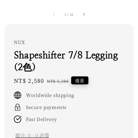
1
/
12
NUX
Shapeshifter 7/8 Legging
(2色)
Sale
NT$ 2,580
Regular
優惠
NT$ 3,280
price
price
Worldwide shipping
Secure payments
Fast Delivery
總分:
0
-
0
評價