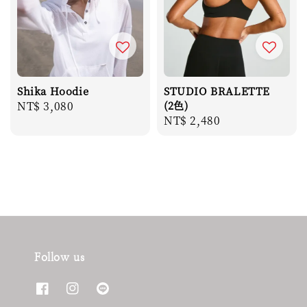
Shika Hoodie
STUDIO BRALETTE
Regular
NT$ 3,080
(2色)
Regular
NT$ 2,480
price
price
Follow us