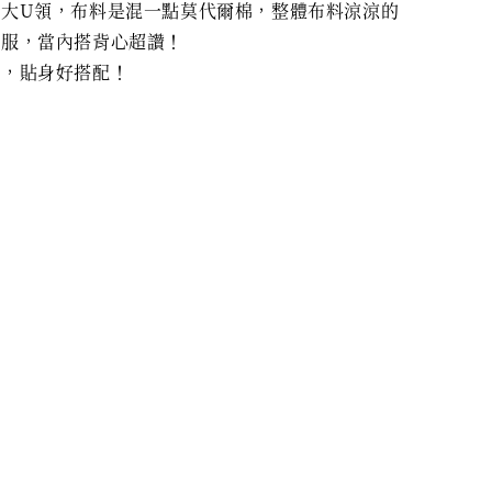
的大U領，布料是混一點莫代爾棉，整體布料涼涼的
舒服，當內搭背心超讚！
長，貼身好搭配！