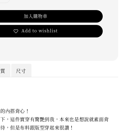
加入購物車
Add to wishlist
材質
尺寸
薄的內搭背心！
一下，這件實穿有驚艷到我，本來也是想說就素面背
不待，但是布料跟版型穿起來很讚！