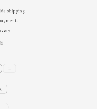
0
de shipping
 payments
livery
價
L
灰