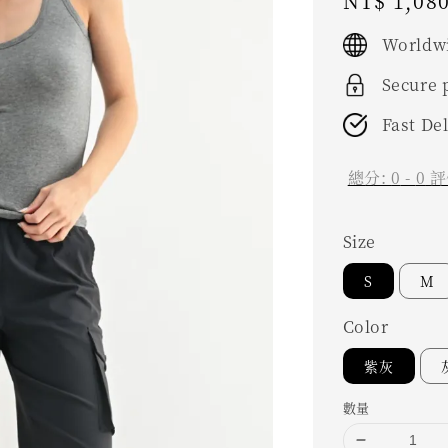
Regular
NT$ 1,08
price
Worldwi
Secure
Fast De
總分:
0
-
0
評
Size
S
M
Color
紫灰
數量