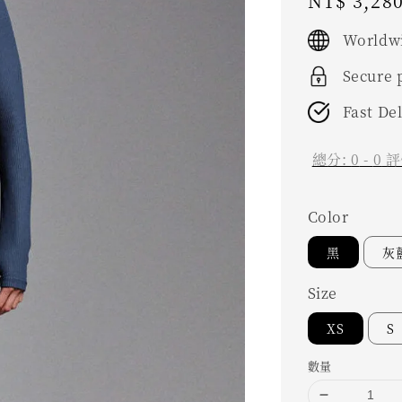
Regular
NT$ 3,28
price
Worldwi
Secure
Fast De
總分:
0
-
0
評
Color
黑
灰
Size
XS
S
數量