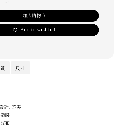
加入購物車
Add to wishlist
材質
尺寸
設計, 超美
跟顯腰
羅紋布