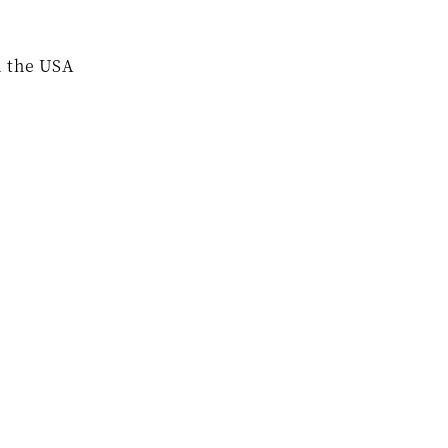
汗
n the USA