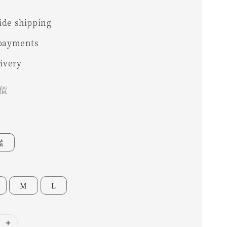
0
de shipping
 payments
livery
價
藍
M
L