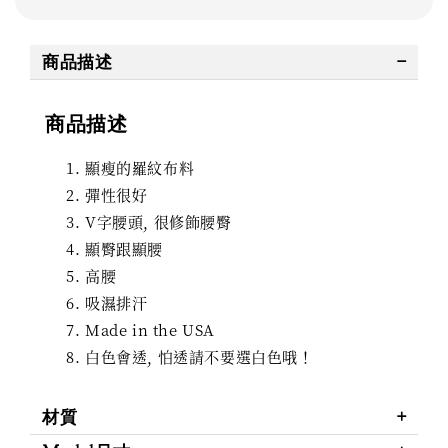
商品描述
商品描述
顯瘦的羅紋布料
彈性很好
V字腰頭, 很修飾腰臀
顯臀跟顯腰
高腰
吸濕排汗
Made in the USA
白色會透, 怕透請不要選白色哦！
材質