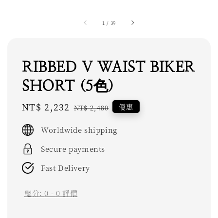
1
/
39
RIBBED V WAIST BIKER
SHORT (5色)
Sale
NT$ 2,232
Regular
優惠
NT$ 2,480
price
price
Worldwide shipping
Secure payments
Fast Delivery
總分:
0
-
0
評價