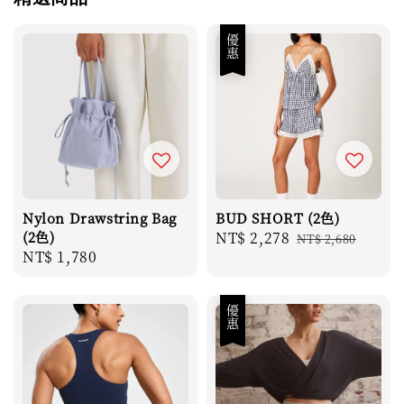
優惠
Nylon Drawstring Bag
BUD SHORT (2色)
(2色)
Sale
NT$ 2,278
Regular
NT$ 2,680
Regular
NT$ 1,780
price
price
price
優惠