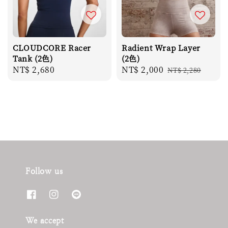
CLOUDCORE Racer
Radient Wrap Layer
Tank (2色)
(2色)
Regular
NT$ 2,680
Sale
NT$ 2,000
Regular
NT$ 2,280
price
price
price
Follow us
We accept