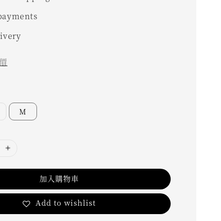
 payments
livery
價
M
加入購物車
Add to wishlist