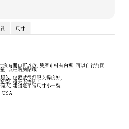
材質
尺寸
 也沒有開口可以放, 雙層布料有內裡, 可以自行剪開
墊, 或是貼胸貼哦
超包, 包覆感很舒服支撐度好,
造型, 超美不擠肉！
偏大, 建議選平常尺寸小一號
n USA