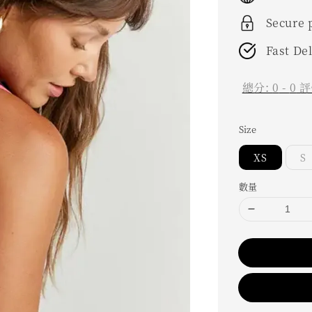
Secure
Fast De
總分:
0
-
0
評
Size
XS
S
數量