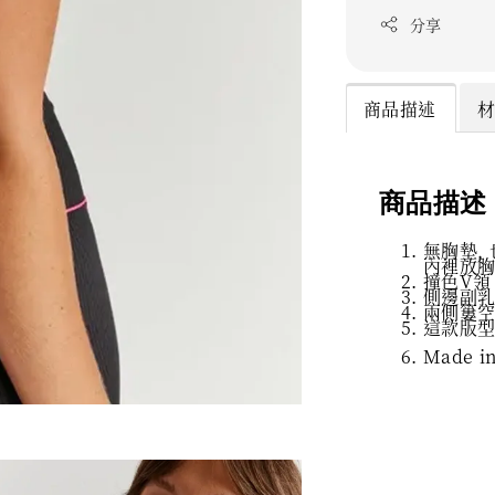
分享
商品描述
商品描述
無胸墊,
內裡放胸
撞色V領
側邊副乳
兩側簍空
這款版型
Made i