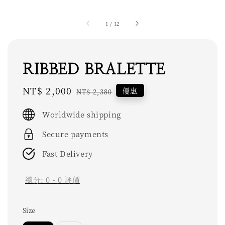
1
/
12
RIBBED BRALETTE
Sale
NT$ 2,000
Regular
優惠
NT$ 2,380
price
price
Worldwide shipping
Secure payments
Fast Delivery
總分:
0
-
0
評價
Size