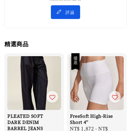
評論
精選商品
優惠
PLEATED SOFT
FreeSoft High-Rise
DARK DENIM
Short 4''
BARREL JEANS
Sale
NT$ 1,872
-
NT$