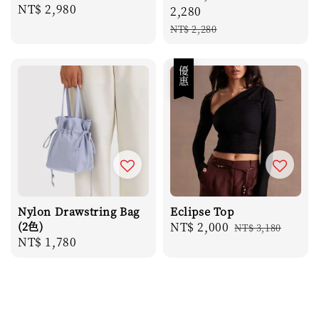
Regular
NT$ 2,980
price
2,280
price
Regular
NT$ 2,280
price
優惠
Nylon Drawstring Bag
Eclipse Top
(2色)
Sale
NT$ 2,000
Regular
NT$ 3,180
Regular
NT$ 1,780
price
price
price