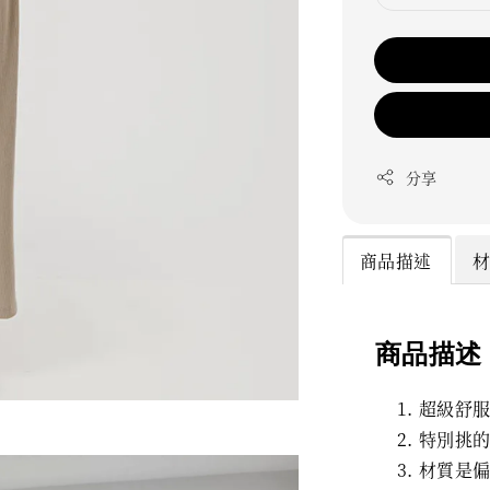
分享
商品描述
商品描述
超級舒
特別挑的
材質是