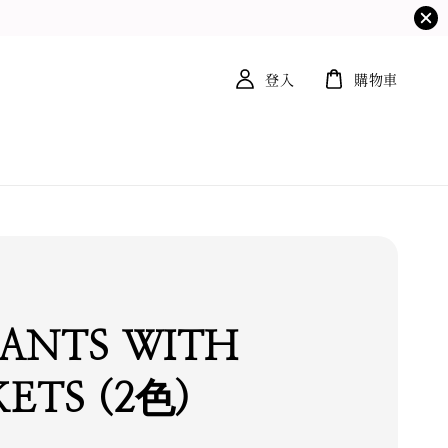
登入
購物車
PANTS WITH
ETS (2色)