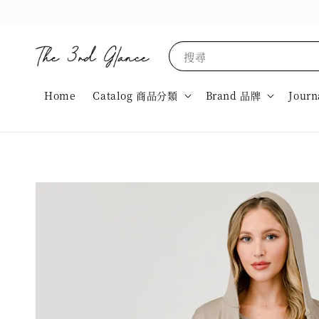
搜尋
Home
Catalog 商品分類
Brand 品牌
Journ