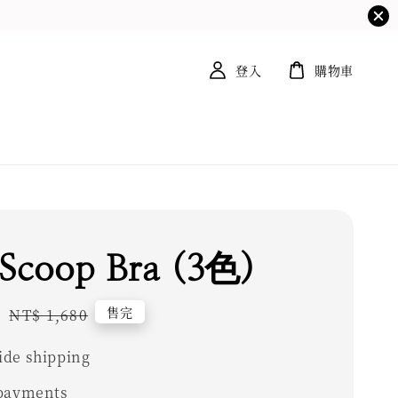
登入
購物車
 Scoop Bra (3色)
5
Regular
售完
NT$ 1,680
price
de shipping
 payments