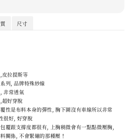
材質
尺寸
,皮拉提斯等
系列, 品牌特殊紗線
, 非常透氣
,超好穿脫
覆性是布料本身的彈性, 胸下圍沒有車線所以非常
性很好, 好穿脫
包覆跟支撐度都很有, 上胸稍微會有一點點微壓胸,
料關係, 不會緊繃的那種壓！