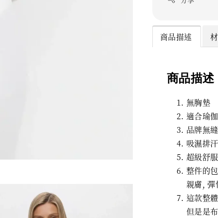
商品描述
商品描述
無胸墊
適合瑜伽
品牌無縫
吸濕排汗
超級舒服
整件的包
親膚, 彈
這款整體
但是是布