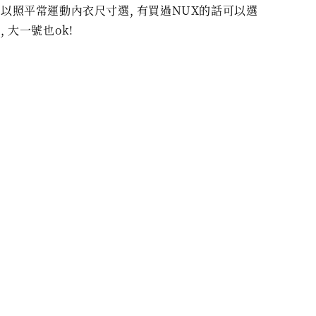
以照平常運動內衣尺寸選, 有買過NUX的話可以選
 大一號也ok!