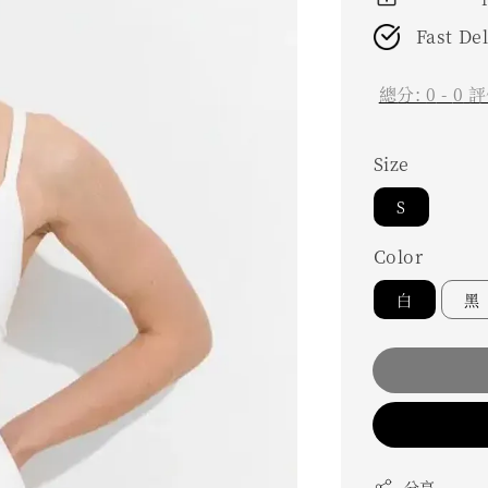
Fast De
總分:
0
-
0
評
Size
S
Color
白
黑
分享