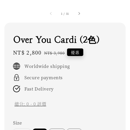
1
/
31
Over You Cardi (2色)
Sale
NT$ 2,800
Regular
優惠
NT$ 3,980
price
price
Worldwide shipping
Secure payments
Fast Delivery
總分:
0
-
0
評價
Size