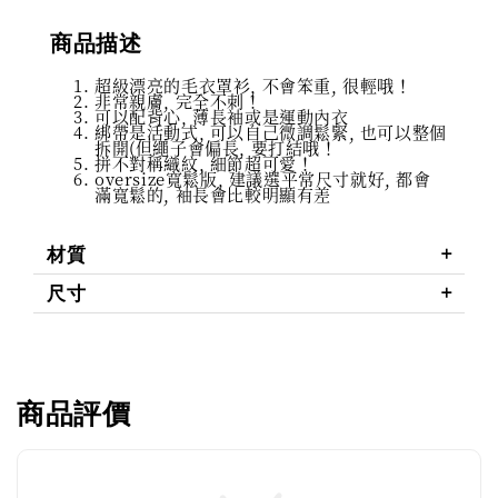
商品描述
超級漂亮的毛衣罩衫, 不會笨重, 很輕哦！
非常親膚, 完全不刺！
可以配背心, 薄長袖或是運動內衣
綁帶是活動式, 可以自己微調鬆緊, 也可以整個
拆開(但繩子會偏長, 要打結哦！
拼不對稱織紋, 細節超可愛！
oversize寬鬆版, 建議選平常尺寸就好, 都會
滿寬鬆的, 袖長會比較明顯有差
材質
尺寸
商品評價