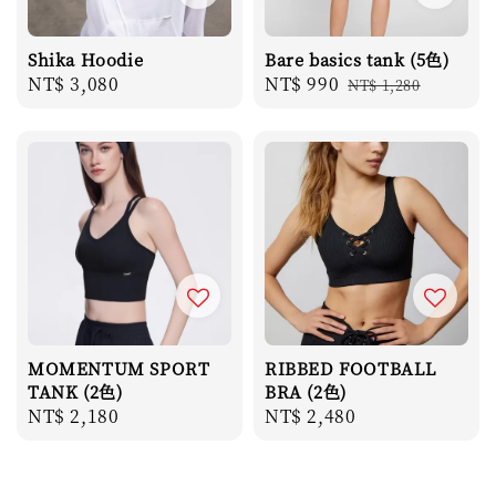
Shika Hoodie
Bare basics tank (5色)
Regular
NT$ 3,080
Sale
NT$ 990
Regular
NT$ 1,280
price
price
price
MOMENTUM SPORT
RIBBED FOOTBALL
TANK (2色)
BRA (2色)
Regular
NT$ 2,180
Regular
NT$ 2,480
price
price