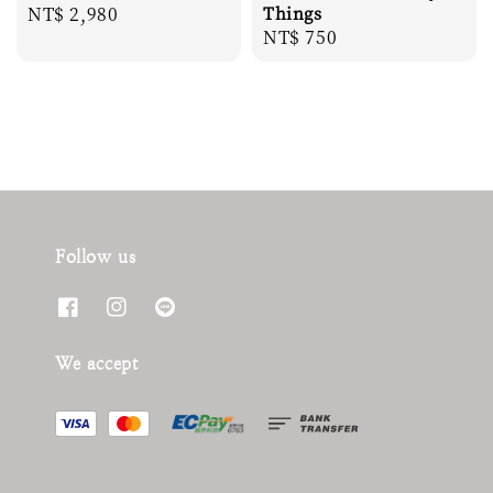
Regular
NT$ 2,980
Things
Regular
NT$ 750
price
price
Follow us
We accept