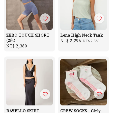
ZERO TOUCH SHORT
Lena High Neck Tank
(2色)
Sale
NT$ 2,296
Regular
NT$ 2,580
Regular
NT$ 2,380
price
price
price
RAVELLO SKIRT
CREW SOCKS - Girly