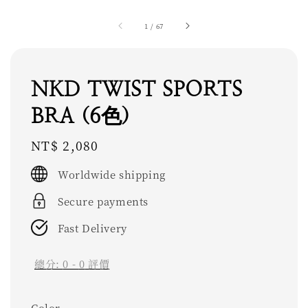
1
/
67
NKD TWIST SPORTS
BRA (6色)
Regular
NT$ 2,080
price
Worldwide shipping
Secure payments
Fast Delivery
總分:
0
-
0
評價
Color