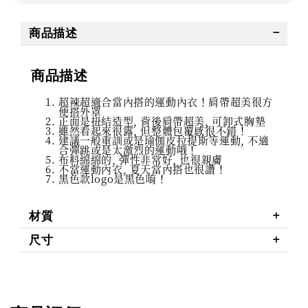
商品描述
商品描述
超辣超適合當內搭的運動內衣！肩帶超美很方
便搭外罩
正面是扭結造型, 背後肩帶超美, 可卸式胸墊
雖然看起來很露, 但整體包覆感很不錯！
建議一般重訓或是瑜伽皮拉提斯等運動, 不適
合彈跳或是太激烈的運動哦！
布料綿綿的, 彈性非常好, 也很親膚
不當運動內衣, 夏天當內搭也很讚！
黑色款logo是黑色唷！
材質
尺寸