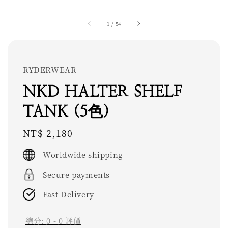
1
/
54
RYDERWEAR
NKD HALTER SHELF
TANK (5色)
Regular
NT$ 2,180
price
Worldwide shipping
Secure payments
Fast Delivery
總分:
0
-
0
評價