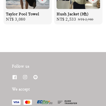
Taylor Pool Towel
Hush Jacket (3色)
Regular
NT$ 3,080
Sale
NT$ 2,533
Regular
NT$ 2,980
price
price
price
Follow us
We accept