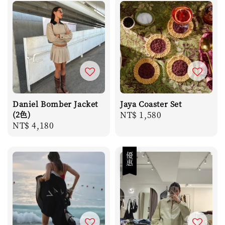
Daniel Bomber Jacket
Jaya Coaster Set
(2色)
Regular
NT$ 1,580
Regular
NT$ 4,180
price
price
優惠