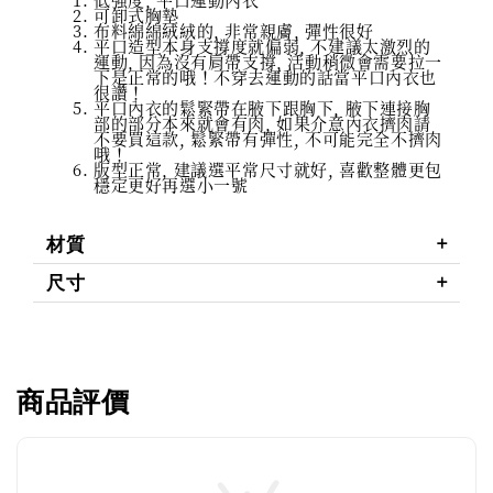
可卸式胸墊
布料綿綿絨絨的, 非常親膚, 彈性很好
平口造型本身支撐度就偏弱, 不建議太激烈的
運動, 因為沒有肩帶支撐, 活動稍微會需要拉一
下是正常的哦！不穿去運動的話當平口內衣也
很讚！
平口內衣的鬆緊帶在腋下跟胸下, 腋下連接胸
部的部分本來就會有肉, 如果介意內衣擠肉請
不要買這款, 鬆緊帶有彈性, 不可能完全不擠肉
哦！
版型正常, 建議選平常尺寸就好, 喜歡整體更包
穩定更好再選小一號
材質
尺寸
商品評價