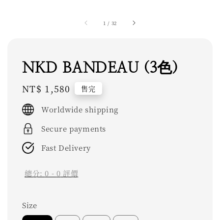
1
/
32
NKD BANDEAU (3色)
Regular
NT$ 1,580
售完
price
Worldwide shipping
Secure payments
Fast Delivery
總分:
0
-
0
評價
Size