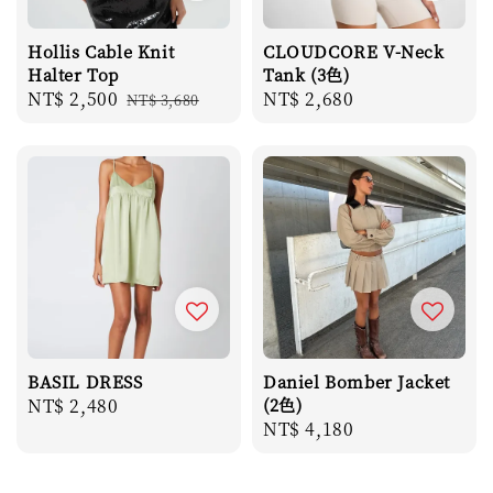
Hollis Cable Knit
CLOUDCORE V-Neck
Halter Top
Tank (3色)
Sale
NT$ 2,500
Regular
Regular
NT$ 2,680
NT$ 3,680
price
price
price
BASIL DRESS
Daniel Bomber Jacket
Regular
NT$ 2,480
(2色)
Regular
NT$ 4,180
price
price