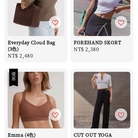
Everyday Cloud Bag
FOREHAND SKORT
(3色)
Regular
NT$ 2,380
Regular
NT$ 2,480
price
price
優惠
Emma (4色)
CUT OUT YOGA