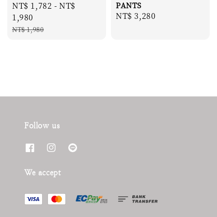
Sale
NT$ 1,782
-
NT$
PANTS
Regular
NT$ 3,280
price
1,980
price
Regular
NT$ 1,980
price
Follow us
We accept