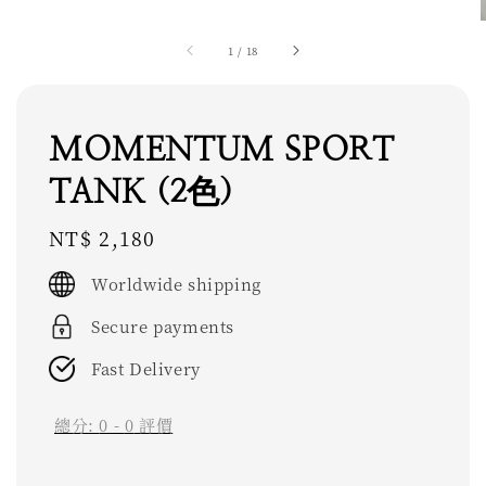
1
/
18
MOMENTUM SPORT
TANK (2色)
Regular
NT$ 2,180
price
Worldwide shipping
Secure payments
Fast Delivery
總分:
0
-
0
評價