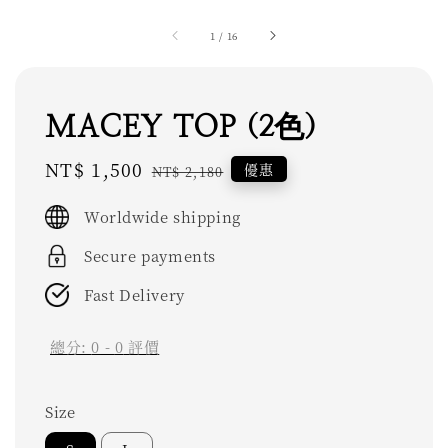
1
/
16
MACEY TOP (2色)
Sale
NT$ 1,500
Regular
優惠
NT$ 2,180
price
price
Worldwide shipping
Secure payments
Fast Delivery
總分:
0
-
0
評價
Size