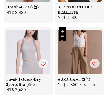
Hot Shot Set (2色)
STRETCH STUDIO
Regular
NT$ 2,480
BRALETTE
Regular
NT$ 2,580
price
price
優惠
LoveFit Quick-Dry
AURA CAMI (2色)
Sports Bra (3色)
Sale
NT$ 2,800
Regular
NT$ 3,980
Regular
NT$ 2,680
price
price
price