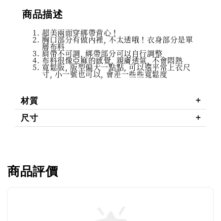
商品描述
超美兩面穿綁帶背心！
胸口部分有做內裡, 不太透哦！衣身部分是單
層布料
肩帶不可調, 綁帶部分可以自行調整
布料很像亞麻的感覺, 親膚透氣, 不會悶熱
寬鬆版, 版型偏大一點點, 可以選平常上衣尺
寸, 小一號也可以, 會差一些些寬鬆度
材質
尺寸
商品評價