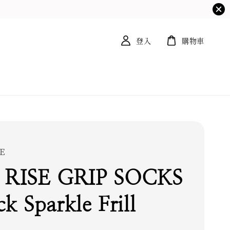
登入
購物車
E
RISE GRIP SOCKS
ck Sparkle Frill