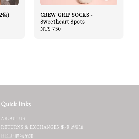
2色)
CREW GRIP SOCKS -
Sweetheart Spots
Regular
NT$ 750
price
Quick links
ABOUT US
RETURNS & EXCHANGES 退換貨須知
HELP 購物須知