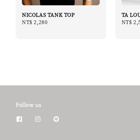
NICOLAS TANK TOP
TA LO
Regular
NT$ 2,280
Regula
NT$ 2,
price
price
Follow us