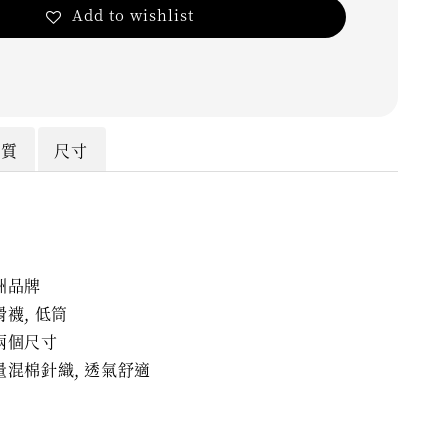
Add to wishlist
材質
尺寸
洲品牌
滑襪, 低筒
兩個尺寸
量混棉針織, 透氣舒適