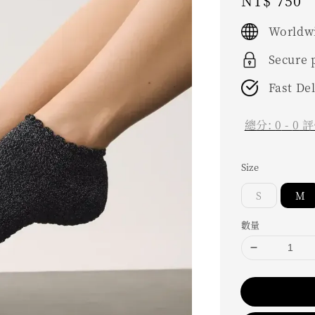
Regular
NT$ 750
price
Worldwi
Secure
Fast De
總分:
0
-
0
評
Size
S
M
數量