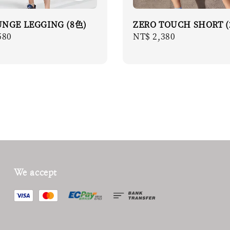
UNGE LEGGING (8色)
ZERO TOUCH SHORT (
r
580
Regular
NT$ 2,380
price
We accept