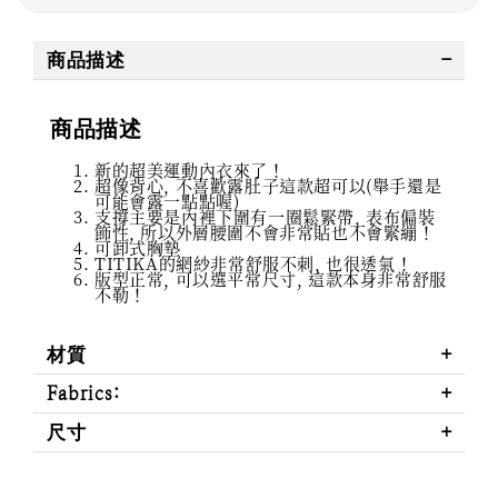
商品描述
商品描述
新的超美運動內衣來了！
超像背心, 不喜歡露肚子這款超可以(舉手還是
可能會露一點點喔)
支撐主要是內裡下圍有一圈鬆緊帶, 表布偏裝
飾性, 所以外層腰圍不會非常貼也不會緊繃！
可卸式胸墊
TITIKA的網紗非常舒服不刺, 也很透氣！
版型正常, 可以選平常尺寸, 這款本身非常舒服
不勒！
材質
Fabrics:
尺寸