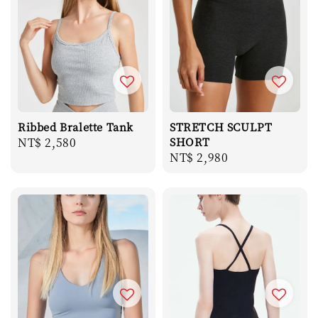
Ribbed Bralette Tank
STRETCH SCULPT
Regular
NT$ 2,580
SHORT
Regular
NT$ 2,980
price
price