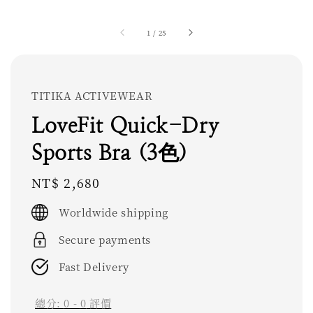
1
/
25
TITIKA ACTIVEWEAR
LoveFit Quick-Dry
Sports Bra (3色)
Regular
NT$ 2,680
price
Worldwide shipping
Secure payments
Fast Delivery
總分:
0
-
0
評價