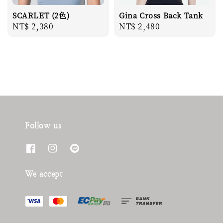
SCARLET (2色)
Gina Cross Back Tank
Regular
NT$ 2,380
Regular
NT$ 2,480
price
price
Follow us
We accept