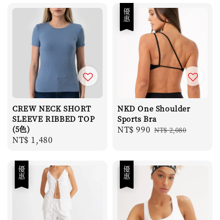
優惠
CREW NECK SHORT
NKD One Shoulder
SLEEVE RIBBED TOP
Sports Bra
(5色)
Sale
NT$ 990
Regular
NT$ 2,080
Regular
NT$ 1,480
price
price
price
優惠
優惠