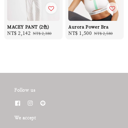
MACEY PANT (2色)
Aurora Power Bra
Sale
NT$ 2,142
Regular
Sale
NT$ 1,500
Regular
NT$ 2,380
NT$ 2,580
price
price
price
price
Follow us
We accept