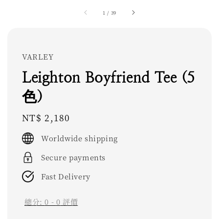
1
/
39
VARLEY
Leighton Boyfriend Tee (5
色)
Regular
NT$ 2,180
price
Worldwide shipping
Secure payments
Fast Delivery
總分:
0
-
0
評價