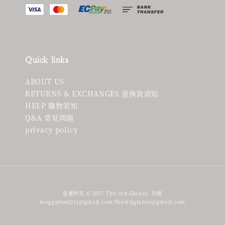
Quick links
ABOUT US
RETURNS & EXCHANGES 退換貨須知
HELP 購物須知
Q&A 常見問題
privacy policy
版權所有 © 2017 The 3rd Glance. 信箱
maggielee0211@gmail.com/the3rdglance@gmail.com