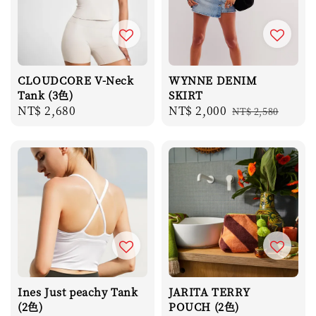
CLOUDCORE V-Neck
WYNNE DENIM
Tank (3色)
SKIRT
Regular
NT$ 2,680
Sale
NT$ 2,000
Regular
NT$ 2,580
price
price
price
Ines Just peachy Tank
JARITA TERRY
(2色)
POUCH (2色)