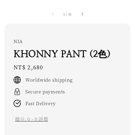
1
/
21
NIA
KHONNY PANT (2色)
Regular
NT$ 2,680
price
Worldwide shipping
Secure payments
Fast Delivery
總分:
0
-
0
評價