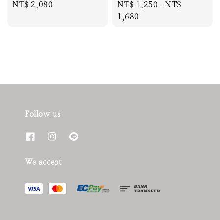
Regular
NT$ 2,080
Regular
NT$ 1,250
-
NT$
price
price
1,680
Follow us
We accept