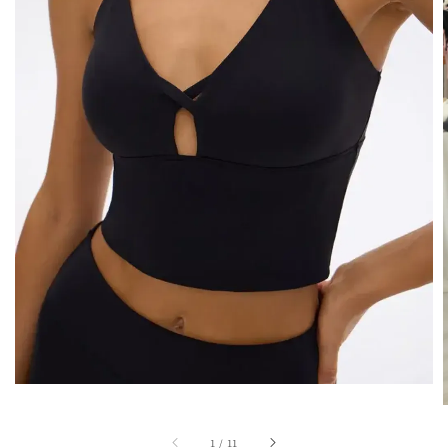
1
/
11