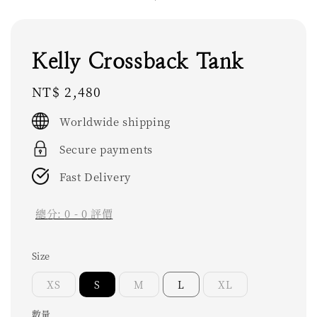
Kelly Crossback Tank
Regular
NT$ 2,480
price
Worldwide shipping
Secure payments
Fast Delivery
總分:
0
-
0
評價
Size
XS
S
M
L
XL
數量