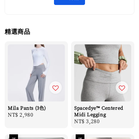
精選商品
Mila Pants (3色)
Spacedye™ Centered
Regular
NT$ 2,980
Midi Legging
Regular
NT$ 3,280
price
price