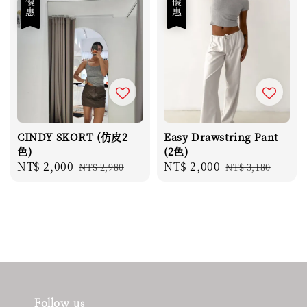
優惠
優惠
CINDY SKORT (仿皮2
Easy Drawstring Pant
色)
(2色)
Sale
NT$ 2,000
Regular
Sale
NT$ 2,000
Regular
NT$ 2,980
NT$ 3,180
price
price
price
price
Follow us