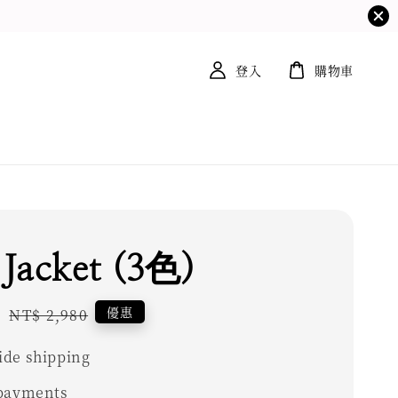
登入
購物車
Jacket (3色)
3
Regular
優惠
NT$ 2,980
price
de shipping
 payments