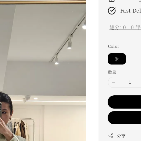
Fast De
總分:
0
-
0
評
Color
米
數量
分享