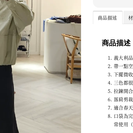
商品描述
商品描述
義大利
帶一點
下擺微
三色都
拉鍊開
落肩剪
適合春
口袋為
常使用