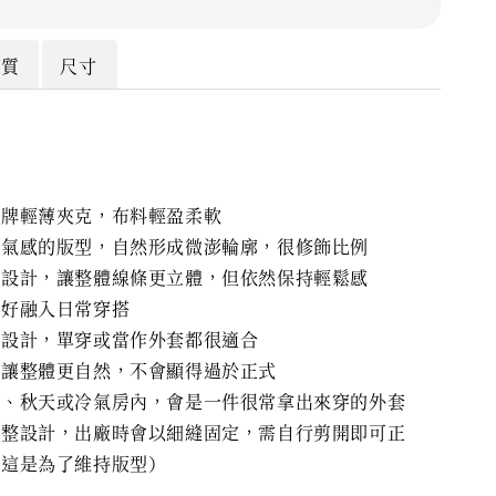
材質
尺寸
品牌輕薄夾克，布料輕盈柔軟
空氣感的版型，自然形成微澎輪廓，很修飾比例
收設計，讓整體線條更立體，但依然保持輕鬆感
很好融入日常穿搭
合設計，單穿或當作外套都很適合
裁讓整體更自然，不會顯得過於正式
天、秋天或冷氣房內，會是一件很常拿出來穿的外套
完整設計，出廠時會以細縫固定，需自行剪開即可正
（這是為了維持版型）