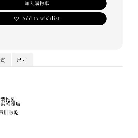
加入購物車
Add to wishlist
材質
尺寸
造型拖鞋
級柔軟親膚
滑
 吊掛晾乾