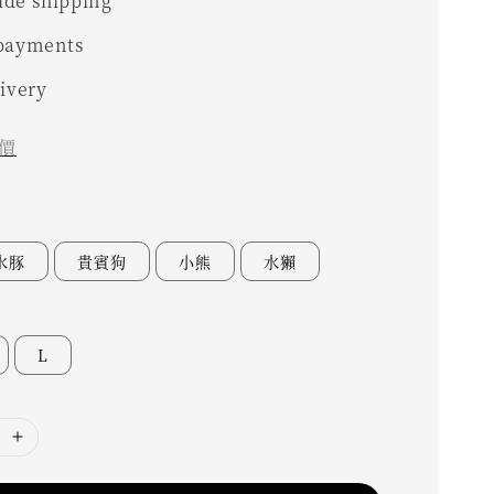
de shipping
 payments
livery
價
水豚
貴賓狗
小熊
水獺
L