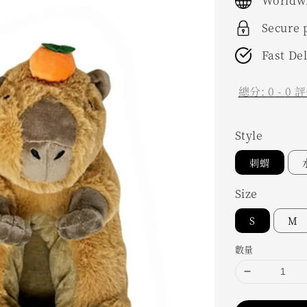
Worldwi
Secure
Fast De
總分:
0
-
0
評
Style
刺蝟
Size
S
M
數量