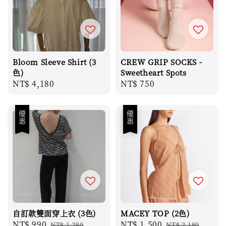
Bloom Sleeve Shirt (3
CREW GRIP SOCKS -
色)
Sweetheart Spots
Regular
NT$ 4,180
Regular
NT$ 750
price
price
優惠
優惠
自訂款雙面穿上衣 (3色)
MACEY TOP (2色)
Sale
NT$ 990
Regular
Sale
NT$ 1,500
Regular
NT$ 1,280
NT$ 2,180