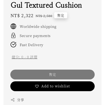
Gul Textured Cushion
Sale
NT$ 2,322
Regular
售完
NT$ 2,580
price
price
Worldwide shipping
Secure payments
Fast Delivery
總分:
0
-
0
評價
售完
Add to wishlist
分享