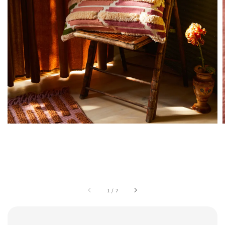
1
/
7