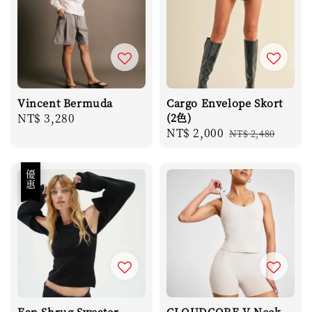
Vincent Bermuda
Cargo Envelope Skort
Regular
NT$ 3,280
(2色)
Sale
NT$ 2,000
Regular
price
NT$ 2,480
price
price
優惠
Ean Shrug Sweater
CLOUDCORE V-Neck