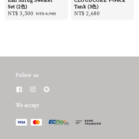
Set (2色)
Tank (3色)
Sale
NT$ 3,500
Regular
Regular
NT$ 2,680
NT$ 4,980
price
price
price
Follow us
We accept