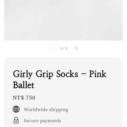
1
/
3
Girly Grip Socks - Pink
Ballet
Regular
NT$ 750
price
Worldwide shipping
Secure payments