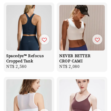
Spacedye™ Refocus
NEVER BETTER
Cropped Tank
CROP CAMI
Regular
NT$ 2,580
Regular
NT$ 2,080
price
price