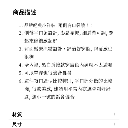
商品描述
品牌經典小洋裝, 兩側有口袋哦！！
俐落平口領設計,
澎鬆裙擺,
細肩帶可調, 穿
起來修飾感超好
背面鬆緊抓皺設計，舒適好穿脫, 包覆感也
很夠
全內裡, 黑白拼接款穿膚色內褲就不太透囉
可以單穿也很適合疊搭
這件領口造型比較特別, 平口部分做的比較
淺, 很歐美感, 建議用平常內衣選會剛好舒
適, 選小一號的話會偏合
材質
尺寸