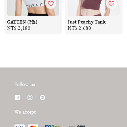
GATTEN (3色)
Just Peachy Tank
Regular
NT$ 2,180
Regular
NT$ 2,680
price
price
Follow us
We accept