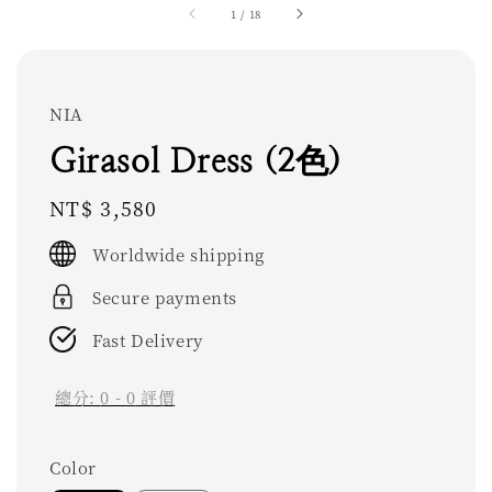
1
/
18
NIA
Girasol Dress (2色)
Regular
NT$ 3,580
price
Worldwide shipping
Secure payments
Fast Delivery
總分:
0
-
0
評價
Color