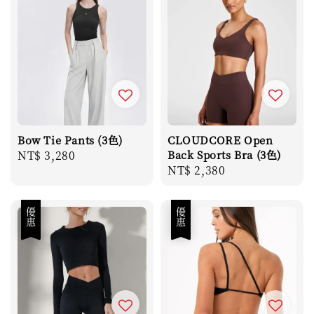
Bow Tie Pants (3色)
CLOUDCORE Open
Regular
NT$ 3,280
Back Sports Bra (3色)
Regular
NT$ 2,380
price
price
優惠
優惠