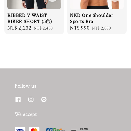
RIBBED V WAIST
NKD One Shoulder
BIKER SHORT (5色)
Sports Bra
Sale
NT$ 2,232
Regular
Sale
NT$ 990
Regular
NT$ 2,480
NT$ 2,080
price
price
price
price
Follow us
We accept