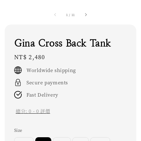
1
/
11
Gina Cross Back Tank
Regular
NT$ 2,480
price
Worldwide shipping
Secure payments
Fast Delivery
總分:
0
-
0
評價
Size