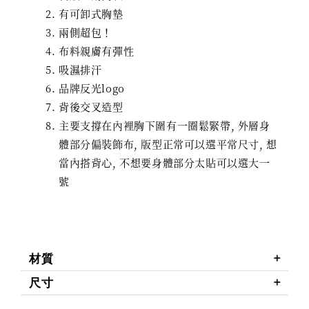
有可卸式胸墊
兩側超包！
布料親膚有彈性
吸濕排汗
品牌反光logo
背後交叉造型
主要支撐在內裡胸下圍有一圈鬆緊帶, 外層身
體部分偏裝飾布, 版型正常可以選平常尺寸, 想
當內搭背心, 不想要身體部分太貼可以選大一
號
材質
尺寸