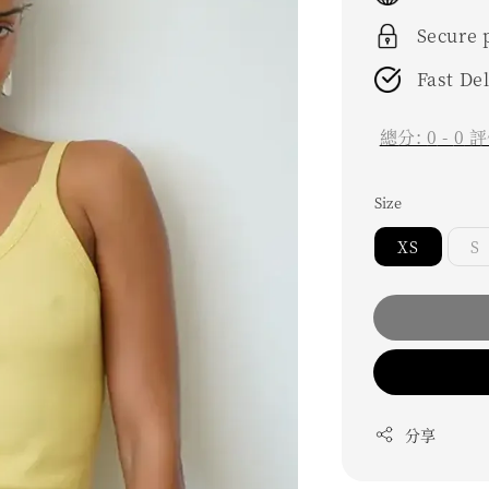
Secure
Fast De
總分:
0
-
0
評
Size
XS
S
分享