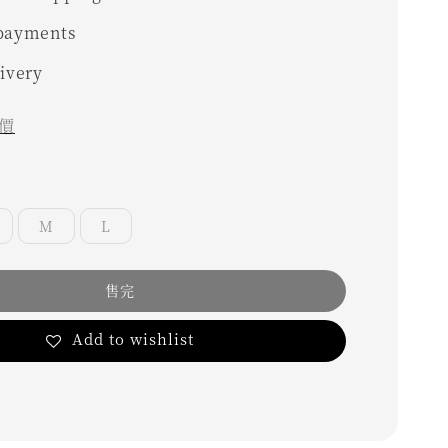
 payments
livery
價
M
L
售完
Add to wishlist