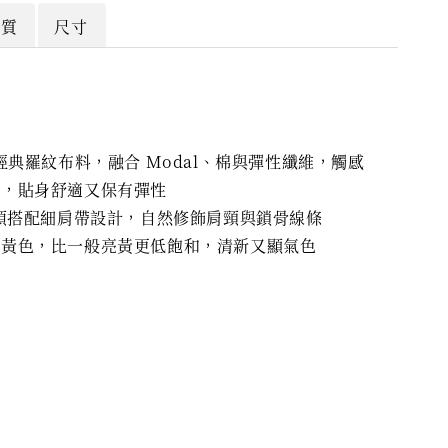
材質
尺寸
 經典羅紋布料，融合 Modal、棉與彈性纖維，觸感
緻，貼身舒適又保有彈性
 領搭配細肩帶設計，自然修飾肩頸與鎖骨線條
油黃色，比一般亮黃更低飽和，清新又顯氣色