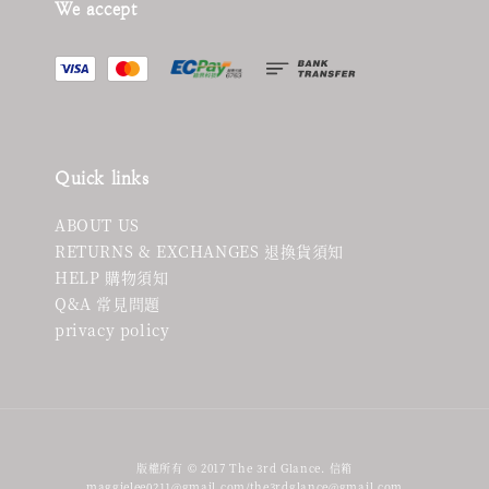
We accept
Quick links
ABOUT US
RETURNS & EXCHANGES 退換貨須知
HELP 購物須知
Q&A 常見問題
privacy policy
版權所有 © 2017 The 3rd Glance. 信箱
maggielee0211@gmail.com/the3rdglance@gmail.com