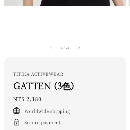
1
/
23
TITIKA ACTIVEWEAR
GATTEN (3色)
Regular
NT$ 2,180
price
Worldwide shipping
Secure payments