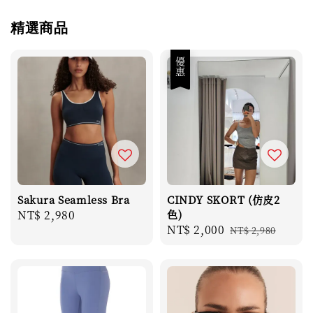
精選商品
優惠
Sakura Seamless Bra
CINDY SKORT (仿皮2
Regular
NT$ 2,980
色)
Sale
NT$ 2,000
Regular
price
NT$ 2,980
price
price