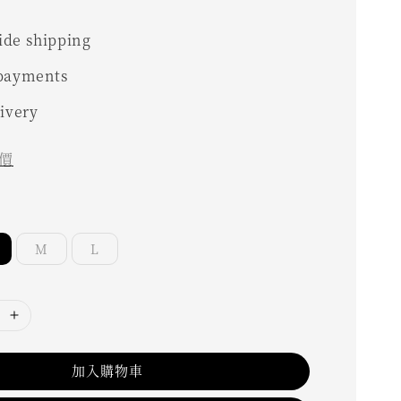
0
de shipping
 payments
livery
價
M
L
加入購物車