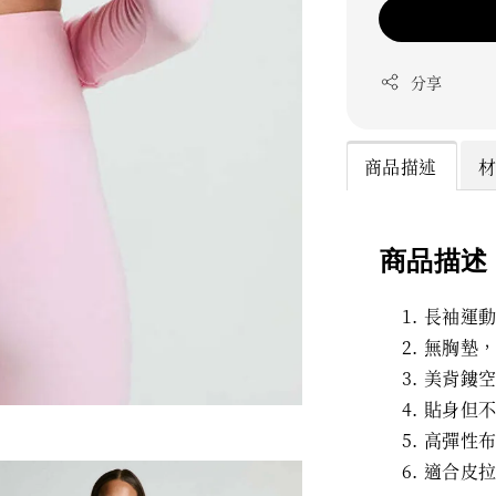
分享
商品描述
商品描述
長袖運
無胸墊
美背鏤
貼身但
高彈性
適合皮