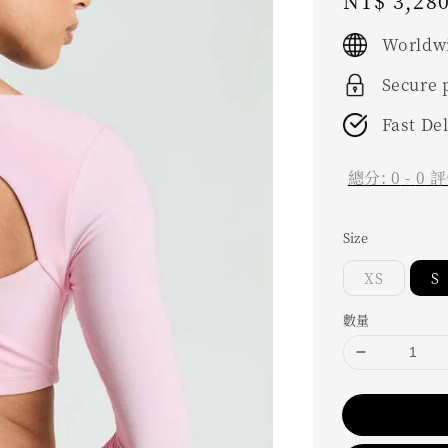
Regular
NT$ 3,28
price
Worldwi
Secure
Fast De
總分:
0
-
0
評
Size
XS
S
數量