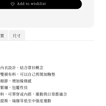
Add to wishlist
材質
尺寸
動內衣設計，結合罩衫概念
，雙層布料，可以自己剪開加胸墊
空細節，增加線條感
不緊繃，包覆性佳
布料，可單穿或內搭，運動與日常都適合
拉提斯、瑜珈等低至中強度運動